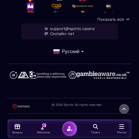
Показать все
support@spinto.casino
Онлайн-чат
Русский
© 2026 Spinto. All rights reserved.
Бонусы
Welcome
Поиск
Меню