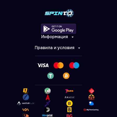
Информация
О нас
Новости
Программа лояльности
Кешбэк
Джекпот
Правила и условия
Мобильное приложение
Зал славы
Партнерам
FAQ
Обратная связь
Игровой зал
Правила и условия
Ответственная игра
Политика конфиденциальности
Борьба с отмыванием денег
Политика возврата