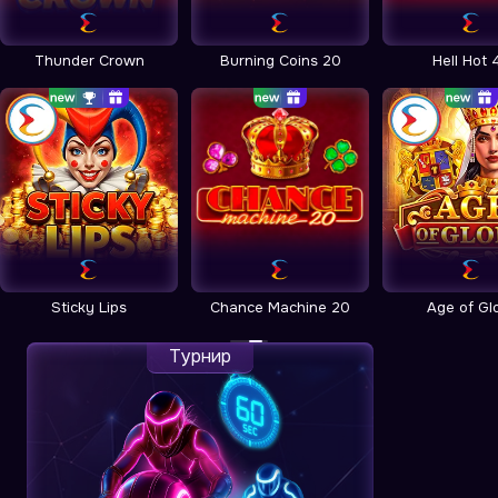
Thunder Crown
Burning Coins 20
Hell Hot 
Sticky Lips
Chance Machine 20
Age of Gl
Турнир