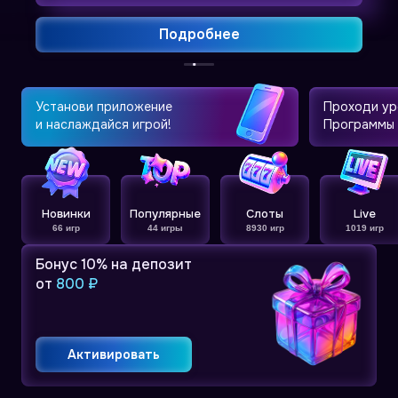
Установи приложение
Проходи ур
и наслаждайся игрой!
Программы 
Новинки
Популярные
Слоты
Live
66 игр
44 игры
8930 игр
1019 игр
Бонус 10% на депозит
от
800
₽
Шопоманы!
Подставляйте карманы!
Активировать